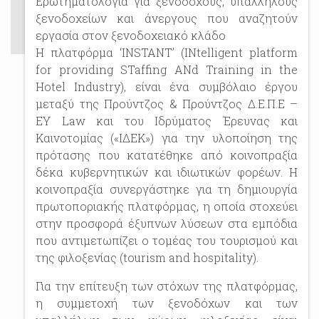
Ερωτηματολόγια για ξενοδόχους, υπαλλήλους
ξενοδοχείων και άνεργους που αναζητούν
εργασία στον ξενοδοχειακό κλάδο
Η πλατφόρμα ‘INSTANT’ (INtelligent platform
for providing STaffing ANd Training in the
Hotel Industry), είναι ένα συμβόλαιο έργου
μεταξύ της Προύντζος & Προύντζος Δ.Ε.Π.Ε –
EY Law και του Ιδρύματος Έρευνας και
Καινοτομίας («ΙΔΕΚ») για την υλοποίηση της
πρότασης που κατατέθηκε από κοινοπραξία
δέκα κυβερνητικών και ιδιωτικών φορέων. Η
κοινοπραξία συνεργάστηκε για τη δημιουργία
πρωτοποριακής πλατφόρμας, η οποία στοχεύει
στην προσφορά έξυπνων λύσεων στα εμπόδια
που αντιμετωπίζει ο τομέας του τουρισμού και
της φιλοξενίας (tourism and hospitality).
Για την επίτευξη των στόχων της πλατφόρμας,
η συμμετοχή των ξενοδόχων και των