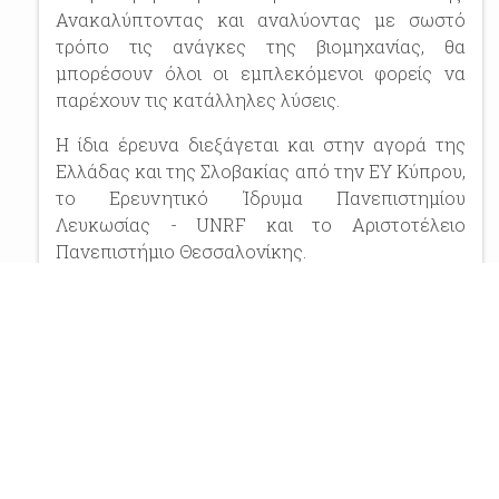
Ανακαλύπτοντας και αναλύοντας με σωστό
τρόπο τις ανάγκες της βιομηχανίας, θα
μπορέσουν όλοι οι εμπλεκόμενοι φορείς να
παρέχουν τις κατάλληλες λύσεις.
Η ίδια έρευνα διεξάγεται και στην αγορά της
Ελλάδας και της Σλοβακίας από την ΕΥ Κύπρου,
το Ερευνητικό Ίδρυμα Πανεπιστημίου
Λευκωσίας - UNRF και το Αριστοτέλειο
Πανεπιστήμιο Θεσσαλονίκης.
Εάν είστε εργαζόμενος στην ξενοδοχειακή
βιομηχανία μπορείτε να συμπληρώσετε το
ερωτηματολόγιο εδώ και εάν είστε διευθυντής/
ιδιοκτήτης ξενοδοχείου ή Διευθυντής
Ανθρώπινου Δυναμικού στην ξενοδοχειακή
βιομηχανία μπορείτε να συμπληρώσετε το
ερωτηματολόγιο εδώ.